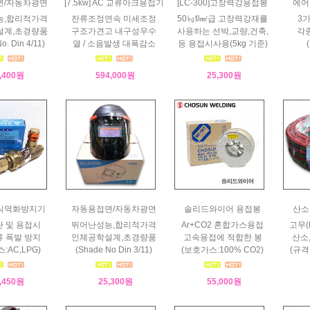
면/자동차광면
[7.5kw] AC 교류아크용접기
[LC-300]고장력강용접봉
에어
능,합리적가격
잔류조정연속 미세조정
50㎏f/㎟급 고장력강재를
3
설계,초경량품
구조가견고 내구성우수
사용하는 선박,교량,건축,
각
o. Din 4/11)
열 / 소음발생 대폭감소
등 용접시사용(5kg 기준)
,400원
594,000원
25,300원
건식역화방지기
자동용접면/자동차광면
솔리드와이어 용접봉
산소
 및 용접시
뛰어난성능,합리적가격
Ar+CO2 혼합가스용접
고무(
 폭발 방지
인체공학설계,초경량품
고속용접에 적합한 봉
산소
:AC,LPG)
(Shade No Din 3/11)
(보호가스:100% CO2)
(규격
,450원
25,300원
55,000원