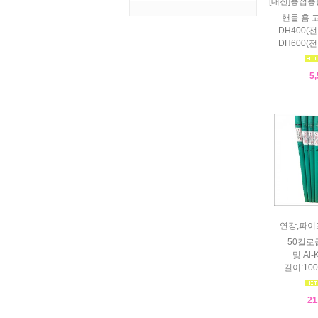
[대진]용접
핸들 홈 
DH400(전
DH600(전
5
연강,파
50킬로
및 Al-
길이:100
21