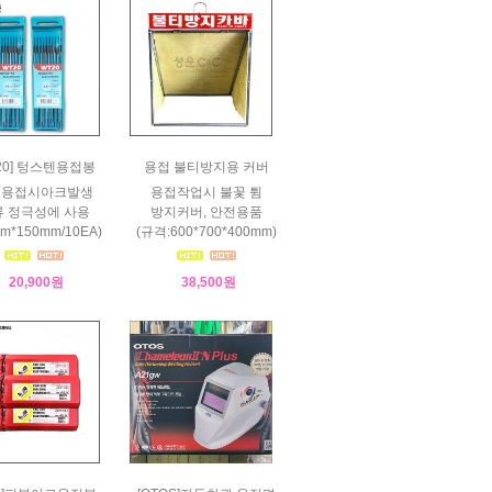
T20] 텅스텐용접봉
용접 불티방지용 커버
그용접시아크발생
용접작업시 불꽃 튐
 정극성에 사용
방지커버, 안전용품
mm*150mm/10EA)
(규격:600*700*400mm)
20,900원
38,500원