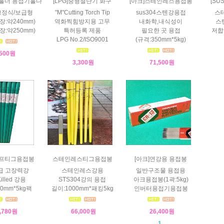
용홀더 용접기홀다
[LPG]중형절단기 화구
[아크]스테인레스용접봉
[S
고정식/보급형
"M"Cutting Torch Tip
sus304스텐강용접
스
장:약240mm)
역화찍힘방지용 고무
내화학,내식성이
스
장:약250mm)
특허등록 제품
필요한 곳 용접
저합
LPG No.2/ISO9001
(규격:350mm*5kg)
,500원
3,300원
71,500원
이프티그용접봉
스테인레스티그용접봉
[아크]연강용 용접봉
급 고장력강
스테인레스강용
일반구조물 용접용
Killed 강용
STS304강의 용접
아크용접봉(1곽:5kg)
0mm*5kg팩
길이:1000mm*패킹5kg
인버터용접기용접봉
,780원
66,000원
26,400원
1