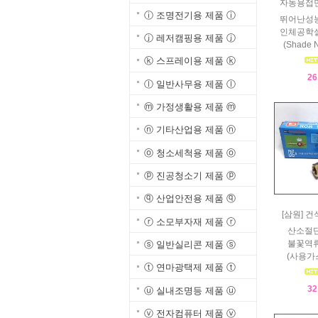
자동용접
ⓘ 조명전기용 제품 ⓘ
뛰어난성
인체공학
ⓙ 레저캠핑용 제품 ⓙ
(Shade N
ⓚ 스프레이용 제품 ⓚ
26
ⓛ 일반사무용 제품 ⓛ
ⓜ 가정생활용 제품 ⓜ
ⓝ 기타산업용 제품 ⓝ
ⓞ 청소세척용 제품 ⓞ
ⓟ 진공청소기 제품 ⓟ
ⓠ 산업안전용 제품 ⓠ
[삼원] 
ⓡ 소모부자재 제품 ⓡ
산소절단
불꽃역류
ⓢ 일반실리콘 제품 ⓢ
(사용가스
ⓣ 연마광택제 제품 ⓣ
32
ⓤ 실내조명등 제품 ⓤ
ⓥ 전자컴퓨터 제품 ⓥ