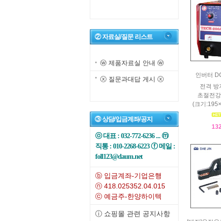
② 자료실/질문 리스트
ⓦ 제품자료실 안내 ⓦ
인버터 D
ⓧ 질문과대답 게시 ⓧ
전격 방
초절전강
(크기:195
③ 상담/입금계좌/공지
13
ⓞ 대표 : 032-772-6236 ... ⓜ
직통 : 010-2268-6223 ⓕ 메일 :
foll123@daum.net
ⓑ 입금계좌-기업은행
ⓝ 418.025352.04.015
ⓒ 예금주-한양하이텍
ⓘ 쇼핑몰 관련 공지사항