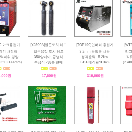
C 아크용접기
[YJ500A]알콘토치 헤드
[TOP190]인버터 용접기
[W
지기 내장형
알곤용접 토치 헤드
3.2mm 용접봉 사용
티
력파워,경량
350암페아, 공냉식
정격출력 : 5.2Kw
직류
×350×144mm)
수냉식 2종류 판매
IGBT/에러율:0.04%
(2.4
2,000원
17,600원
319,000원