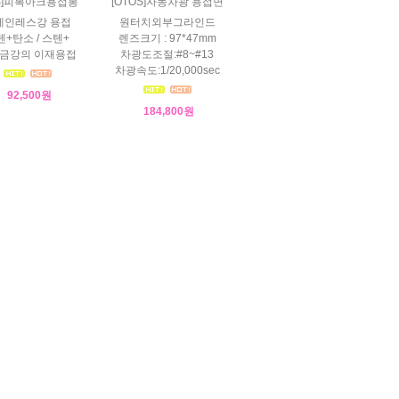
US]피복아크용접봉
[OTOS]자동차광 용접면
테인레스강 용접
원터치외부그라인드
텐+탄소 / 스텐+
렌즈크기 : 97*47mm
금강의 이재용접
차광도조절:#8~#13
차광속도:1/20,000sec
92,500원
184,800원