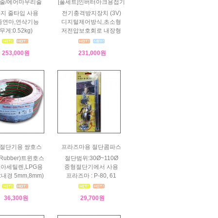
줄/에어마무리줄
[풀세트]인버터아크용접기
가지 줄타입 사용
전기충격방지장치 (3V)
종연마,연삭기능
디지털제어방식,초소형
(무게:0.52kg)
저전압보호회로 내장형
253,000원
231,000원
절단기용 쌍호스
프라즈마용 절단콤파스
Rubber)트윈호스
절단범위:30Ø~110Ø
,아세틸렌,LPG용
중형절단기에서 사용
:내경 5mm,8mm)
프라즈마 : P-80, 61
36,300원
29,700원