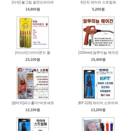
[자석] 볼그립 절연드라이버
6인치 와이어 스트립퍼
14,900원
5,200원
[야스리] 다이아몬드 줄
[100mm] 알루미늄 에어건
23,100원
15,400원
[원터치]피스홀더+비트세트
[KF-228] 와이어 스트리퍼
12,100원
13,200원