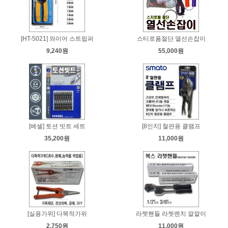
[HT-5021] 와이어 스트립퍼
스티로폼절단 열선손잡이
9,240원
55,000원
[베셀] 토션 빗트 세트
[8인치] 철판용 클램프
35,200원
11,000원
[실용가위] 다목적가위
라쳇핸들 라쳇렌치 깔깔이
2,750원
11,000원