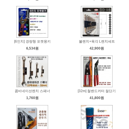
[6인치] 경량형 포켓몽키
볼렌치+육각 L렌치세트
6,534원
42,900원
콤비네이션렌치 스패너
[32m] 철밴드커터 절단기
1,760원
41,800원