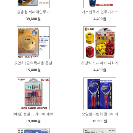
권총형 세라믹인두기
가스인두기 인두기가스
39,600원
4,400원
[4인치] 금속목재용 톱날
초강력 드라이버 자화기
15,400원
4,400원
[베셀] 정밀 드라이버 세트
오일필터렌치 플라이어
19,800원
16,500원