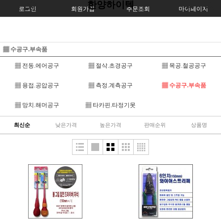
한양하이텍
로그인
회원가입
주문조회
마이페이지
▦ 수공구.부속품
▦ 전동.에어공구
▦ 절삭.초경공구
▦ 목공.철공공구
▦ 용접.공압공구
▦ 측정.계측공구
▦ 수공구.부속품
▦ 망치.해머공구
▦ 타카핀.타정기못
최신순
낮은가격
높은가격
판매순위
상품명