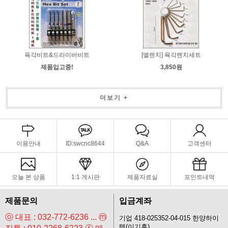
육각비트&드라이버비트
[엘렌치] 육각렌치세트
제품입고중!
3,850원
더보기 +
이용안내
ID:swcnc8644
Q&A
고객센터
오늘 본 상품
1:1 게시판
제품자료실
포인트내역
제품문의
입금계좌
ⓞ 대표 : 032-772-6236 ... ⓜ
기업 418-025352-04-015 한양하이
텍(이기훈)