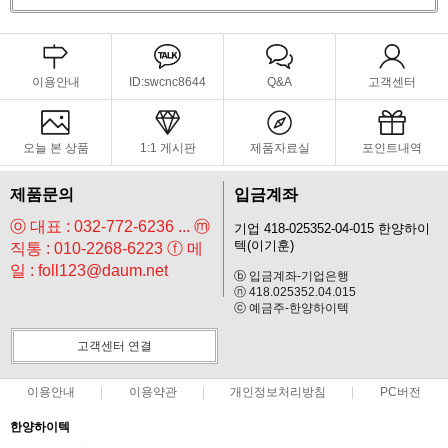
이용안내
ID:swcnc8644
Q&A
고객센터
오늘 본 상품
1:1 게시판
제품자료실
포인트내역
제품문의
입금계좌
ⓞ 대표 : 032-772-6236 ... ⓜ
기업 418-025352-04-015 한양하이
텍(이기훈)
직통 : 010-2268-6223 ⓕ 메
일 : foll123@daum.net
ⓑ 입금계좌-기업은행
ⓝ 418.025352.04.015
ⓒ 예금주-한양하이텍
고객센터 연결
이용안내
이용약관
개인정보처리방침
PC버전
한양하이텍