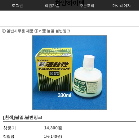
한양하이텍
로그인
회원가입
주문조회
마이페이지
ⓛ 일반사무용 제품 ⓛ
>
▦ 불멸.불변잉크
[흰색]불멸,불변잉크
상품가
14,300원
적립금
1%(140원)