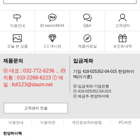
이용안내
ID:swcnc8644
Q&A
고객센터
오늘 본 상품
1:1 게시판
제품자료실
포인트내역
제품문의
입금계좌
ⓞ 대표 : 032-772-6236 ... ⓜ
기업 418-025352-04-015 한양하이
텍(이기훈)
직통 : 010-2268-6223 ⓕ 메
일 : foll123@daum.net
ⓑ 입금계좌-기업은행
ⓝ 418.025352.04.015
ⓒ 예금주-한양하이텍
고객센터 연결
이용안내
이용약관
개인정보처리방침
PC버전
한양하이텍