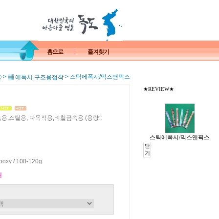
홈으로
즐겨찾기
>
> 스틱에폭시/믹스앤픽스
ⓑ
▦ 에폭시.구조용접착
★REVIEW★
용,스틸용, 다목적용,비철금속용 (용량 :
스틱에폭시/믹스앤픽스
닫
기
Epoxy / 100-120g
원