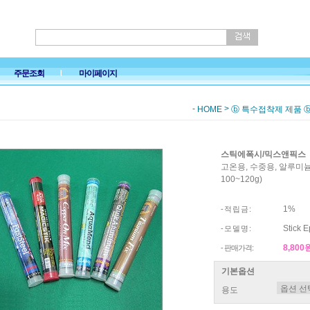
주문조회
마이페이지
-
>
HOME
ⓑ 특수접착제 제품 
스틱에폭시/믹스앤픽스
고온용, 수중용, 알루미늄
100~120g)
1%
- 적 립 금 :
Stick 
- 모 델 명 :
8,800
- 판매가격:
기본옵션
용도