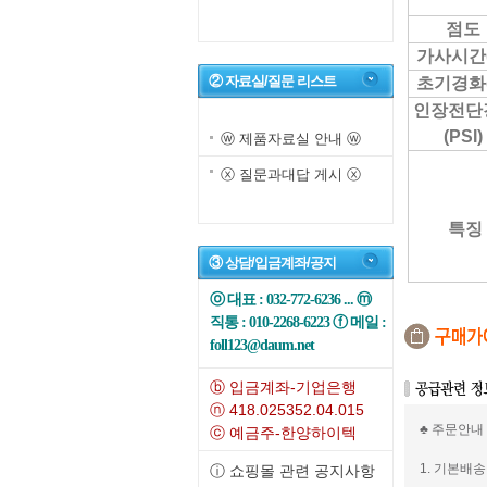
점도
가사시간(
② 자료실/질문 리스트
초기경화(
인장전단
(PSI)
ⓦ 제품자료실 안내 ⓦ
ⓧ 질문과대답 게시 ⓧ
특징
③ 상담/입금계좌/공지
ⓞ 대표 : 032-772-6236 ... ⓜ
직통 : 010-2268-6223 ⓕ 메일 :
foll123@daum.net
ⓑ 입금계좌-기업은행
ⓝ 418.025352.04.015
♣ 주문안내
ⓒ 예금주-한양하이텍
1. 기본배송
ⓘ 쇼핑몰 관련 공지사항