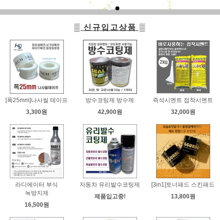
▒ 신규입고상품 ▒
[폭25mm]나사씰 테이프
방수코팅제 방수제
즉석시멘트 접착시멘트
3,300원
42,900원
32,000원
라디에이터 부식
자동차 유리발수코팅제
[3in1]토너패드 스킨패드
녹방지제
제품입고중!
13,800원
16,500원