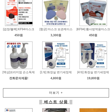
[검정/블랙] KF94마스크
[항균] 마스크 보관케이스
[KF94] 황사방역용마스크
450원
3,300원
450원
[액상]프리미엄 손소독제
[1개] 화장실 변기세정제
[4개] 화장실 변기세정제
전화문의제품!
4,800원
19,800원
더보기
+
▒ 베스트 상품 ▒