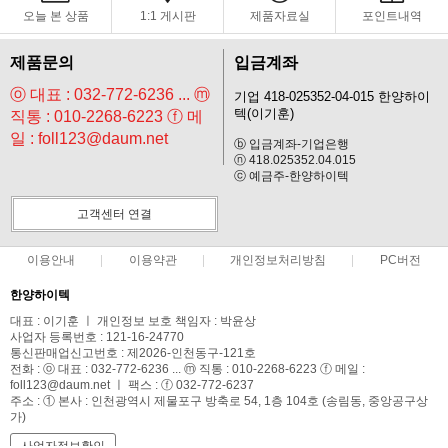
오늘 본 상품
1:1 게시판
제품자료실
포인트내역
제품문의
입금계좌
ⓞ 대표 : 032-772-6236 ... ⓜ
기업 418-025352-04-015 한양하이
텍(이기훈)
직통 : 010-2268-6223 ⓕ 메
일 : foll123@daum.net
ⓑ 입금계좌-기업은행
ⓝ 418.025352.04.015
ⓒ 예금주-한양하이텍
고객센터 연결
이용안내
이용약관
개인정보처리방침
PC버전
한양하이텍
대표 : 이기훈 ㅣ 개인정보 보호 책임자 : 박윤상
사업자 등록번호 : 121-16-24770
통신판매업신고번호 : 제2026-인천동구-121호
전화 : ⓞ 대표 : 032-772-6236 ... ⓜ 직통 : 010-2268-6223 ⓕ 메일 :
foll123@daum.net ㅣ 팩스 : ⓕ 032-772-6237
주소 : ① 본사 : 인천광역시 제물포구 방축로 54, 1층 104호 (송림동, 중앙공구상
가)
사업자정보확인