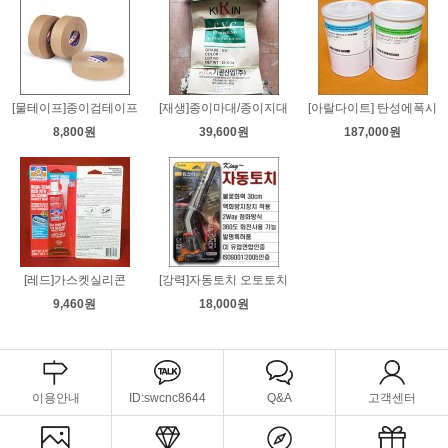
[물테이프]종이검테이프
[재생]종이마대/종이지대
[아랄다이트] 탄성에폭시
8,800원
39,600원
187,000원
[레드]가스켓실리콘
[강력]자동토치 오토토치
9,460원
18,000원
이용안내
ID:swcnc8644
Q&A
고객센터