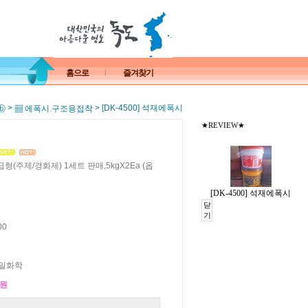
홈으로
즐겨찾기
>
> [DK-4500] 석재에폭시
ⓑ
▦ 에폭시.구조용접착
★REVIEW★
고급형(주제/경화제) 1세트 판매,5kgX2Ea (옵
[DK-4500] 석재에폭시
닫
기
00
밀화학
0원