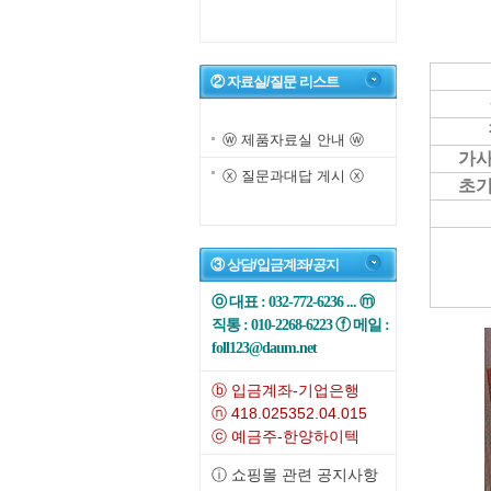
② 자료실/질문 리스트
ⓦ 제품자료실 안내 ⓦ
가사
ⓧ 질문과대답 게시 ⓧ
초기
③ 상담/입금계좌/공지
ⓞ 대표 : 032-772-6236 ... ⓜ
직통 : 010-2268-6223 ⓕ 메일 :
foll123@daum.net
ⓑ 입금계좌-기업은행
ⓝ 418.025352.04.015
ⓒ 예금주-한양하이텍
ⓘ 쇼핑몰 관련 공지사항