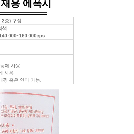
 석재용 에폭시
g 2종) 구성
회색
40,000~160,000cps
 등에 사용
에 사용
태핑 혹은 연마 가능.