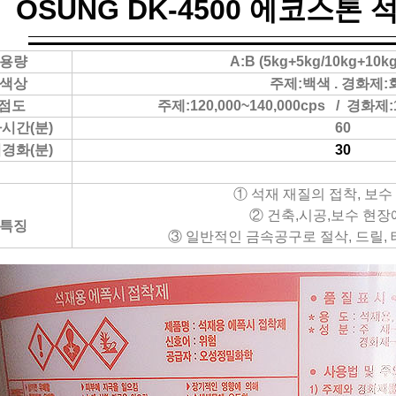
OSUNG DK-4500 에코스톤
용량
A:B (5kg+5kg/10kg+10k
색상
주제:백색 . 경화제:
점도
주제:120,000~140,000cps / 경화제:1
시간(분)
60
경화(분)
30
① 석재 재질의 접착, 보수
② 건축,시공,보수 현장
특징
③ 일반적인 금속공구로 절삭, 드릴, 