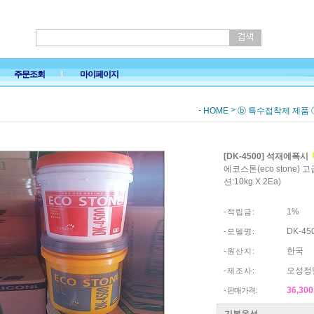
주문조회
마이페이지
-
>
HOME
ⓑ 특수접착제 제품 
[DK-4500] 석재에폭시
에코스톤(eco stone) 
션:10kg X 2Ea)
1%
- 적 립 금 :
DK-45
- 모 델 명 :
한국
- 원 산 지 :
오성정
- 제 조 사 :
36,30
- 판매가격:
기본옵션