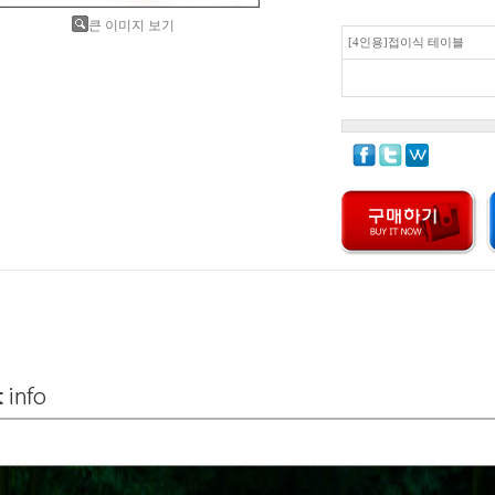
큰 이미지 보기
[4인용]접이식 테이블