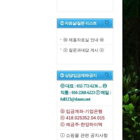
② 자료실/질문 리스트
ⓦ 제품자료실 안내 ⓦ
ⓧ 질문과대답 게시 ⓧ
③ 상담/입금계좌/공지
ⓞ 대표 : 032-772-6236 ... ⓜ
직통 : 010-2268-6223 ⓕ 메일 :
foll123@daum.net
ⓑ 입금계좌-기업은행
ⓝ 418.025352.04.015
ⓒ 예금주-한양하이텍
ⓘ 쇼핑몰 관련 공지사항