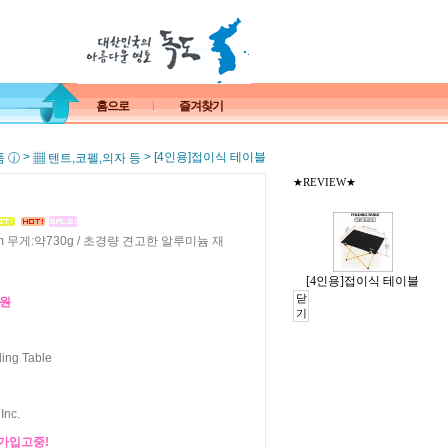
홈으로
즐겨찾기
>
> [4인용]접이식 테이블
품 ⓙ
▦ 텐트,코펠,의자 등
★REVIEW★
mm 무게:약730g / 초경량 견고한 알루미늄 재
[4인용]접이식 테이블
닫
0원
기
ding Table
Inc.
가입고중!