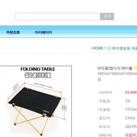
주문조회
마이페이지
-
>
HOME
ⓙ 레저캠핑용 제
[4인용]접이식 테이블
460mm*680mm*430
질
37,40
- 소비자가:
1%
- 적 립 금 :
T4 Fol
- 모 델 명 :
China
- 원 산 지 :
SELPA 
- 제 조 사 :
제품추
- 판매가격: