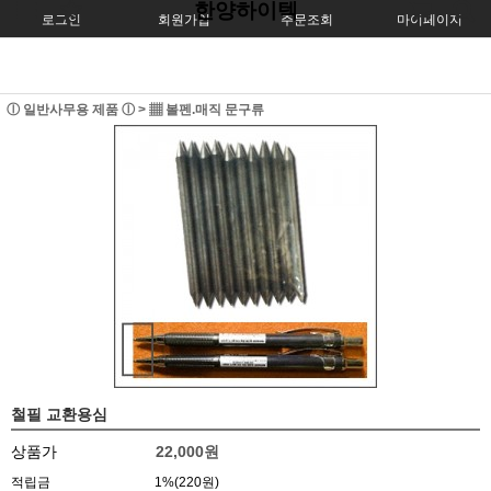
한양하이텍
로그인
회원가입
주문조회
마이페이지
ⓛ 일반사무용 제품 ⓛ
>
▦ 볼펜.매직 문구류
철필 교환용심
상품가
22,000
원
적립금
1%(220원)