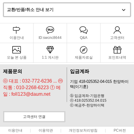
교환/반품/취소 안내 보기
이용안내
ID:swcnc8644
Q&A
고객센터
오늘 본 상품
1:1 게시판
제품자료실
포인트내역
제품문의
입금계좌
ⓞ 대표 : 032-772-6236 ... ⓜ
기업 418-025352-04-015 한양하이
텍(이기훈)
직통 : 010-2268-6223 ⓕ 메
일 : foll123@daum.net
ⓑ 입금계좌-기업은행
ⓝ 418.025352.04.015
ⓒ 예금주-한양하이텍
고객센터 연결
이용안내
이용약관
개인정보처리방침
PC버전