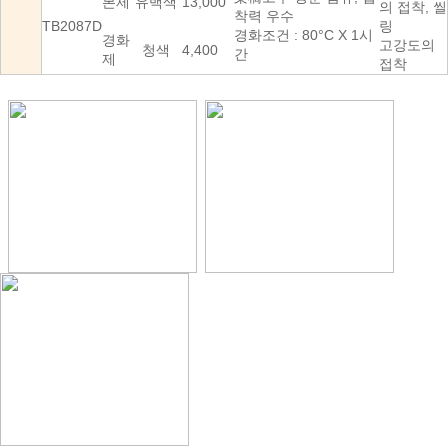
본제
유백색
13,000
의 접착, 씰
착력 우수
TB2087D
링
경화조건 : 80°C X 1시
경화
고강도의
청색
4,400
간
제
접착