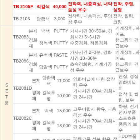
접착력, 내충격성, 내약
접착, 주형,
TB 2105F
적갈색
40,000
품성 우수
성형
접착력, 내충격성, 투명
접착, 씰링,
TB 2106
담황색
3,000
성 우수
코팅
기계장치, 파
본제
백색
PUTTY
가사시간 30~50분, 경
이프,
TB2083
화시간 5~6시간
경화
탱크등의 긴
청녹색
PUTTY
수중경화, 저온경화
제
급보수
가사시간 2~3분, 경화
기계장치, 파
본제
유백색
PASTE
시간 10~30분
이프,
TB2086
경화
초속경화형, 기계가공
탱크등의 긴
담갈색
PUTTY
제
성 우수
급보수
연질, 경질
담황백
염화비닐에 대한 접착
본제
11,000
염화비닐
색
S
력 우수
TB2081D
의
E
가사시간 60분, 경화시
경화
갈색투
접착 및 씰
10,000
T
간 24시간
제
명
링, 보수
품
차량, 전기
고무미립자 함유, 내충
본제
백색
15,000
전자부품
격성 우수
TB2082C
스포츠용
가사시간 70분, 경화시
경화
갈색투
품등의 보
16,000
간 24시간
제
명
수
HDD부품
架橋고무 성분 함유, 접