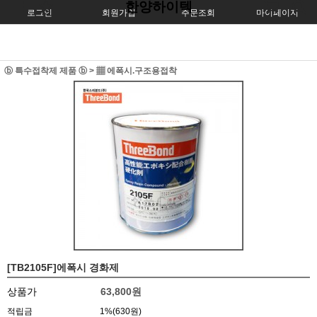
한양하이텍
로그인
회원가입
주문조회
마이페이지
ⓑ 특수접착제 제품 ⓑ
>
▦ 에폭시.구조용접착
[TB2105F]에폭시 경화제
상품가
63,800
원
적립금
1%(630원)