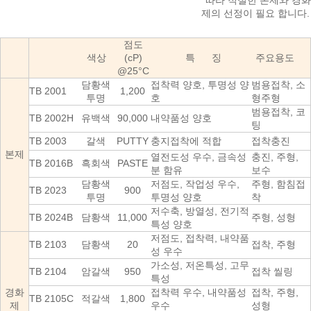
따라 적절한 본제와 경화
제의 선정이 필요 합니다.
점도
색상
(cP)
특 징
주요용도
@25°C
담황색
접착력 양호, 투명성 양
범용접착, 소
TB 2001
1,200
투명
호
형주형
범용접착, 코
TB 2002H
유백색
90,000
내약품성 양호
팅
TB 2003
갈색
PUTTY
충지접착에 적합
접착충진
본제
열전도성 우수, 금속성
충진, 주형,
TB 2016B
흑회색
PASTE
분 함유
보수
담황색
저점도, 작업성 우수,
주형, 함침접
TB 2023
900
투명
투명성 양호
착
저수축, 방열성, 전기적
TB 2024B
담황색
11,000
주형, 성형
특성 양호
저점도, 접착력, 내약품
TB 2103
담황색
20
접착, 주형
성 우수
가소성, 저온특성, 고무
TB 2104
암갈색
950
접착 씰링
특성
경화
접착력 우수, 내약품성
접착, 주형,
TB 2105C
적갈색
1,800
제
우수
성형