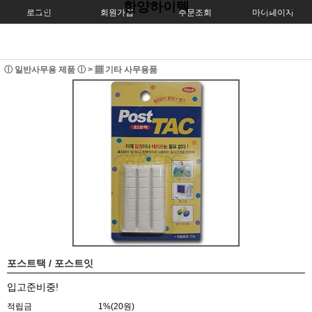
한양하이텍
로그인
회원가입
주문조회
마이페이지
ⓛ 일반사무용 제품 ⓛ
>
▦ 기타 사무용품
포스트택 / 포스트잇
입고준비중!
적립금
1%(20원)