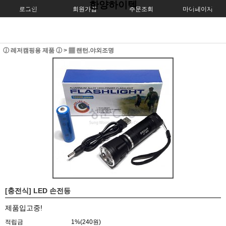
한양하이텍
로그인
회원가입
주문조회
마이페이지
ⓙ 레저캠핑용 제품 ⓙ
>
▦ 랜턴.야외조명
[충전식] LED 손전등
제품입고중!
적립금
1%(240원)