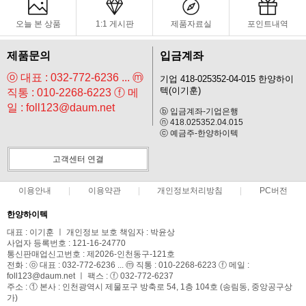
오늘 본 상품
1:1 게시판
제품자료실
포인트내역
제품문의
입금계좌
ⓞ 대표 : 032-772-6236 ... ⓜ
기업 418-025352-04-015 한양하이
텍(이기훈)
직통 : 010-2268-6223 ⓕ 메
일 : foll123@daum.net
ⓑ 입금계좌-기업은행
ⓝ 418.025352.04.015
ⓒ 예금주-한양하이텍
고객센터 연결
이용안내
이용약관
개인정보처리방침
PC버전
한양하이텍
대표 : 이기훈 ㅣ 개인정보 보호 책임자 : 박윤상
사업자 등록번호 : 121-16-24770
통신판매업신고번호 : 제2026-인천동구-121호
전화 : ⓞ 대표 : 032-772-6236 ... ⓜ 직통 : 010-2268-6223 ⓕ 메일 :
foll123@daum.net ㅣ 팩스 : ⓕ 032-772-6237
주소 : ① 본사 : 인천광역시 제물포구 방축로 54, 1층 104호 (송림동, 중앙공구상
가)