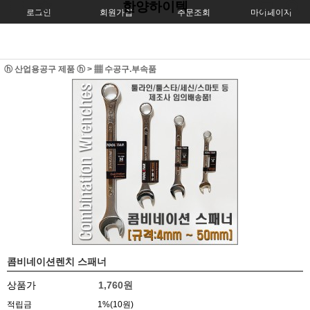
한양하이텍
로그인
회원가입
주문조회
마이페이지
ⓗ 산업용공구 제품 ⓗ
>
▦ 수공구.부속품
콤비네이션렌치 스패너
상품가
1,760원
적립금
1%(10원)