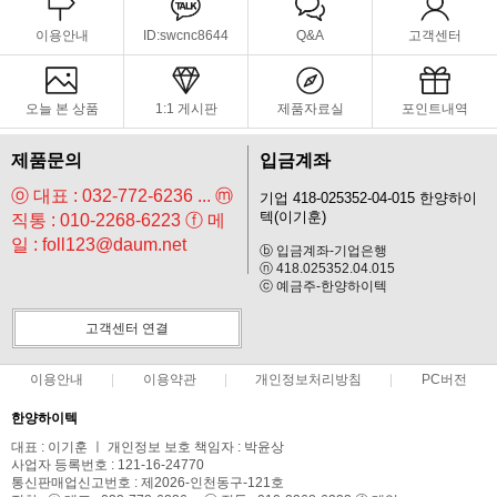
이용안내
ID:swcnc8644
Q&A
고객센터
오늘 본 상품
1:1 게시판
제품자료실
포인트내역
제품문의
입금계좌
ⓞ 대표 : 032-772-6236 ... ⓜ
기업 418-025352-04-015 한양하이
텍(이기훈)
직통 : 010-2268-6223 ⓕ 메
일 : foll123@daum.net
ⓑ 입금계좌-기업은행
ⓝ 418.025352.04.015
ⓒ 예금주-한양하이텍
고객센터 연결
이용안내
이용약관
개인정보처리방침
PC버전
한양하이텍
대표 : 이기훈 ㅣ 개인정보 보호 책임자 : 박윤상
사업자 등록번호 : 121-16-24770
통신판매업신고번호 : 제2026-인천동구-121호