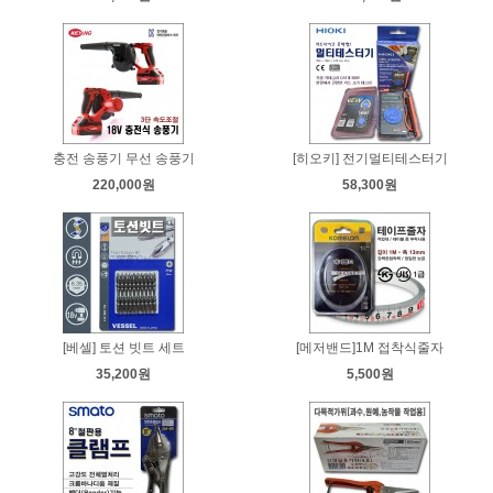
충전 송풍기 무선 송풍기
[히오키] 전기멀티테스터기
220,000원
58,300원
[베셀] 토션 빗트 세트
[메저밴드]1M 접착식줄자
35,200원
5,500원