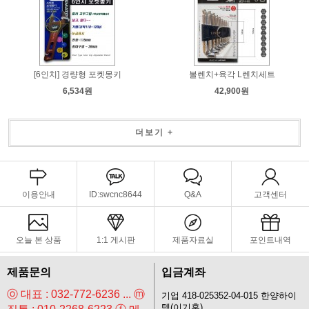
[6인치] 경량형 포켓몽키
볼렌치+육각 L렌치세트
6,534원
42,900원
더보기 +
이용안내
ID:swcnc8644
Q&A
고객센터
오늘 본 상품
1:1 게시판
제품자료실
포인트내역
제품문의
입금계좌
ⓞ 대표 : 032-772-6236 ... ⓜ
기업 418-025352-04-015 한양하이
텍(이기훈)