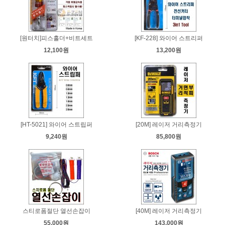
[원터치]피스홀더+비트세트
[KF-228] 와이어 스트리퍼
12,100원
13,200원
[HT-5021] 와이어 스트립퍼
[20M] 레이저 거리측정기
9,240원
85,800원
스티로폼절단 열선손잡이
[40M] 레이저 거리측정기
55,000원
143,000원