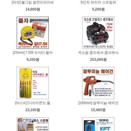
[자석] 볼그립 절연드라이버
6인치 와이어 스트립퍼
14,900원
5,200원
[25mm] 7.5M 오키타 줄자
저소음 콤프레셔 콤프레샤
9,350원
253,000원
[야스리] 다이아몬드 줄
[100mm] 알루미늄 에어건
23,100원
15,400원