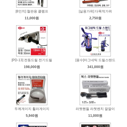
[8인치] 철판용 클램프
[실용가위] 다목적가위
11,000원
2,750원
[PD-13] 전동드릴 전기드릴
[용수]마그네틱 드릴스탠드
198,000원
341,000원
두께게이지 휠라게이지
라쳇핸들 라쳇렌치 깔깔이
5,940원
11,000원