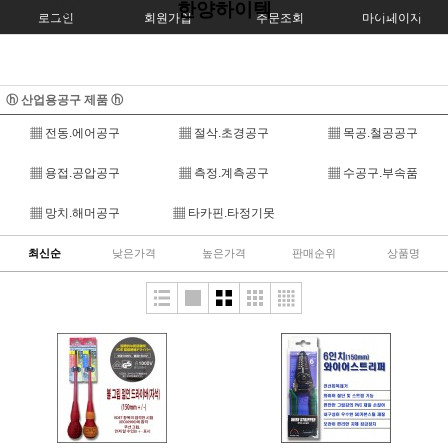
한양하이텍
로그인
회원가입
주문조회
마이페이지
ⓗ 산업용공구 제품 ⓗ
▦ 전동.에어공구
▦ 절삭.초경공구
▦ 목공.철공공구
▦ 용접.공압공구
▦ 측정.계측공구
▦ 수공구.부속품
▦ 망치.해머공구
▦ 타카핀.타정기못
최신순
낮은가격
높은가격
판매순위
상품명