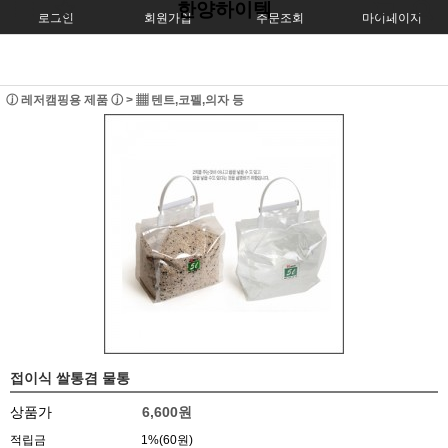
한양하이텍
로그인
회원가입
주문조회
마이페이지
ⓙ 레저캠핑용 제품 ⓙ
>
▦ 텐트,코펠,의자 등
접이식 쌀통겸 물통
상품가
6,600
원
적립금
1%(60원)