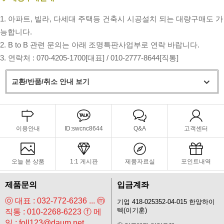
1. 아파트, 빌라, 다세대 주택등 건축시 시공설치 되는 대량구매도 가
능합니다.
2. B to B 관련 문의는 아래 조명특판사업부로 연락 바랍니다.
3. 연락처 : 070-4205-1700[대표] /
010-2777-8644[직통]
교환/반품/취소 안내 보기
이용안내
ID:swcnc8644
Q&A
고객센터
오늘 본 상품
1:1 게시판
제품자료실
포인트내역
제품문의
입금계좌
ⓞ 대표 : 032-772-6236 ... ⓜ
기업 418-025352-04-015 한양하이
텍(이기훈)
직통 : 010-2268-6223 ⓕ 메
일 : foll123@daum.net