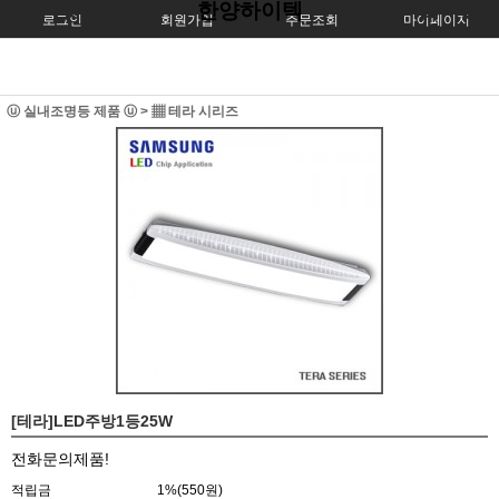
한양하이텍
로그인
회원가입
주문조회
마이페이지
ⓤ 실내조명등 제품 ⓤ
>
▦ 테라 시리즈
[테라]LED주방1등25W
전화문의제품!
적립금
1%(550원)