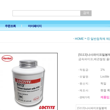
주문조회
마이페이지
-
>
HOME
ⓒ 일반접착제 제
[5113]나사파이프밀봉
금속파이프,배관씰링 플랜지 
1%
- 적 립 금 :
Loctit
- 모 델 명 :
독일
- 원 산 지 :
헨켈 
- 제 조 사 :
제품입
- 판매가격:
[5113]나사파이프밀봉제