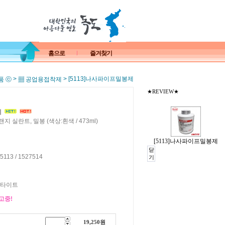
홈으로
즐겨찾기
>
> [5113]나사파이프밀봉제
품 ⓒ
▦ 공업용접착제
★REVIEW★
제
실란트, 밀봉 (색상:흰색 / 473ml)
[5113]나사파이프밀봉제
닫
e 5113 / 1527514
기
록타이트
고중!
19,250
원