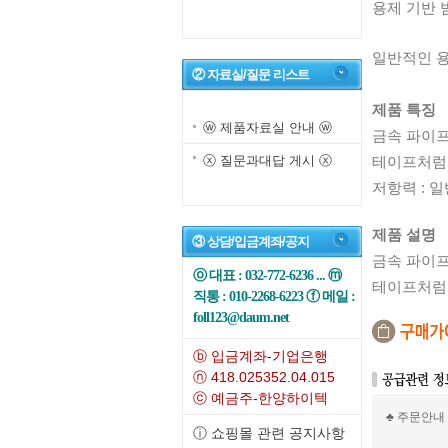
용제 기반 
일반적인 용도
② 자료실/질문 리스트
제품 특징
ⓦ 제품자료실 안내 ⓦ
금속 파이프
ⓧ 질문과대답 게시 ⓧ
테이프처럼 
저항력 : 
제품 설명
③ 상담/입금계좌/공지
금속 파이프
ⓞ 대표 : 032-772-6236 ... ⓜ
테이프처럼 
직통 : 010-2268-6223 ⓕ 메일 :
foll123@daum.net
ⓑ 입금계좌-기업은행
ⓝ 418.025352.04.015
ⓒ 예금주-한양하이텍
♣ 주문안내
ⓘ 쇼핑몰 관련 공지사항