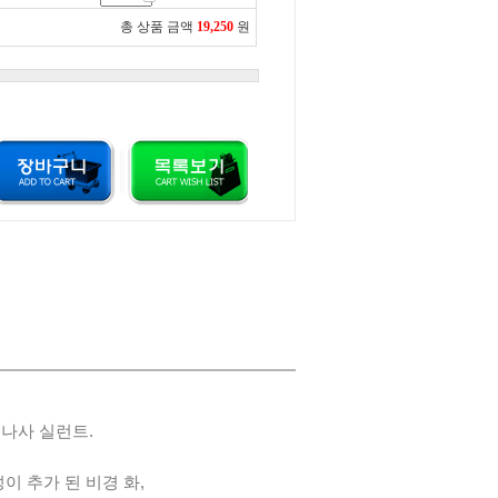
총 상품 금액
19,250
원
 나사 실런트.
성이 추가 된 비경 화,