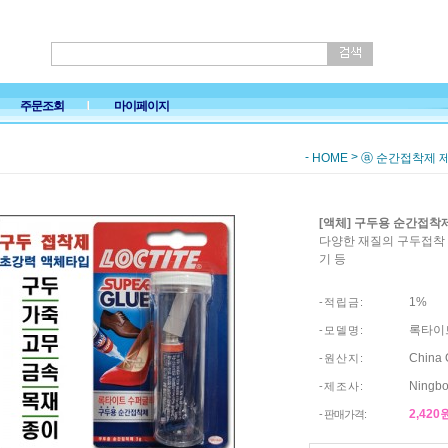
주문조회
마이페이지
-
>
HOME
ⓐ 순간접착제 
[액체] 구두용 순간접착
다양한 재질의 구두접착 1
기 등
1%
- 적 립 금 :
록타이트
- 모 델 명 :
China
- 원 산 지 :
Ningbo
- 제 조 사 :
2,420
- 판매가격: