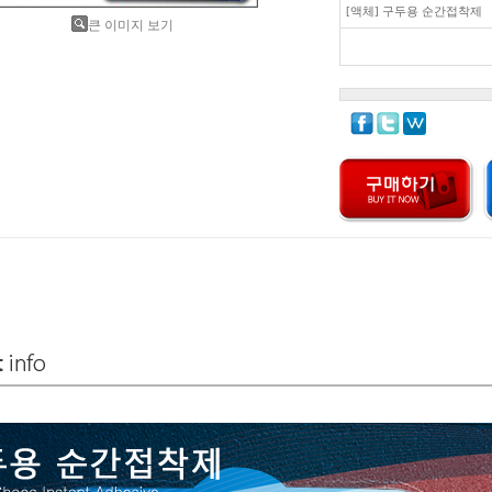
[액체] 구두용 순간접착제
큰 이미지 보기