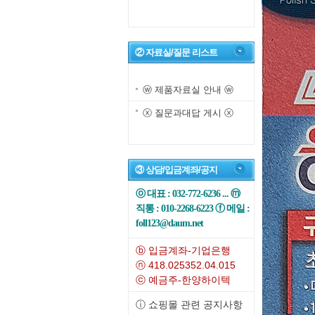
② 자료실/질문 리스트
ⓦ 제품자료실 안내 ⓦ
ⓧ 질문과대답 게시 ⓧ
③ 상담/입금계좌/공지
ⓞ 대표 : 032-772-6236 ... ⓜ
직통 : 010-2268-6223 ⓕ 메일 :
foll123@daum.net
ⓑ 입금계좌-기업은행
ⓝ 418.025352.04.015
ⓒ 예금주-한양하이텍
ⓘ 쇼핑몰 관련 공지사항