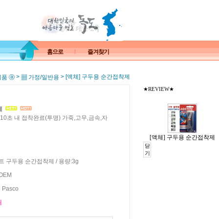
홈으로
즐겨찾기
>
> [액체] 구두용 순간접착제
제품 ⓐ
▦ 가정/일반용
★REVIEW★
제
0초 내 접착완료(투명) 가죽,고무,금속,자
[액체] 구두용 순간접착제
닫
기
 구두용 순간접착제 / 용량:3g
 OEM
 Pasco
원