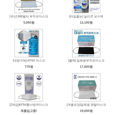
[국산] MB필터 부직포마스크
[타일줄눈] 실리콘 보수제
5,000원
12,100원
[대량구매] KF94 마스크
[블랙] 일회용부직포마스크
770원
17,600원
[2매입]KF94황사방역마스크
[개별포장]일회용 덴탈마스크
제품입고중!
19,000원