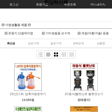
한양하이텍
로그인
회원가입
주문조회
마이페이지
ⓜ 가정생활용 제품 ⓜ
▦ 문풍지.단열에어캡
▦ 기타생필품.보수제
▦ 계절(여름/겨울) 용품
최신순
낮은가격
높은가격
판매순위
상품명
[국산] 1.8L 압축자동분무기
[이동식]펠릿난로 펠렛연소기
14,500원
판매중지!