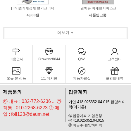
[1개]변기세정제 변기크리너
일회용 미세먼지마스크
4,800원
제품입고중!
더보기 +
이용안내
ID:swcnc8644
Q&A
고객센터
오늘 본 상품
1:1 게시판
제품자료실
포인트내역
제품문의
입금계좌
ⓞ 대표 : 032-772-6236 ... ⓜ
기업 418-025352-04-015 한양하이
텍(이기훈)
직통 : 010-2268-6223 ⓕ 메
일 : foll123@daum.net
ⓑ 입금계좌-기업은행
ⓝ 418.025352.04.015
ⓒ 예금주-한양하이텍