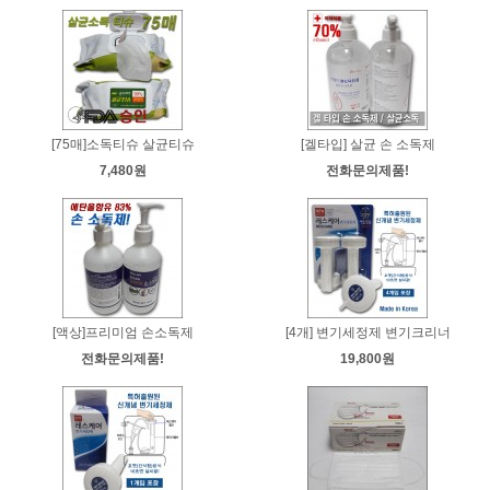
[75매]소독티슈 살균티슈
[겔타입] 살균 손 소독제
7,480원
전화문의제품!
[액상]프리미엄 손소독제
[4개] 변기세정제 변기크리너
전화문의제품!
19,800원