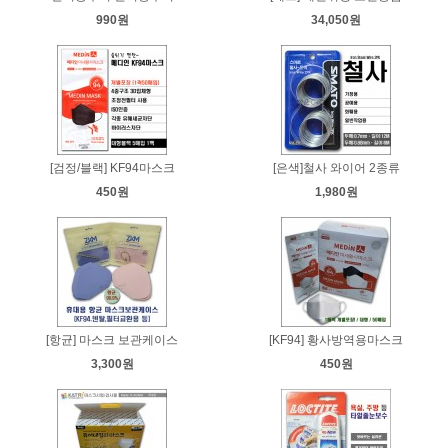
990원
34,050원
[검정/블랙] KF94마스크
[은색]철사 와이어 2종류
450원
1,980원
[항균] 마스크 보관케이스
[KF94] 황사방역용마스크
3,300원
450원