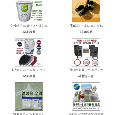
수성페인트/실내벽지페인트
[3in1]토너패드 스킨패드
12,100원
13,800원
[25매입]새부리형 마스크
[New!] 화목난로 펠렛난로
12,100원
제품입고중!
일회용우의 일회용우비
[세트] 개인위생 보건용품