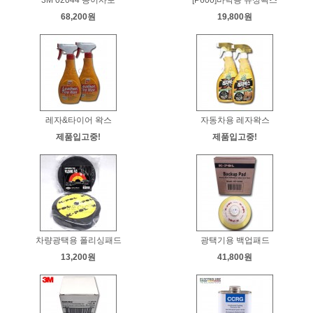
3M 02044 종이사포
[P600]바닥용 유성왁스
68,200원
19,800원
레자&타이어 왁스
자동차용 레자왁스
제품입고중!
제품입고중!
차량광택용 폴리싱패드
광택기용 백업패드
13,200원
41,800원