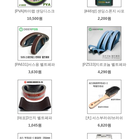
[PVA]하이랩 샌딩디스크
[#46방] 샌딩스폰지 사포
10,500원
2,200원
[PA631]서스용 벨트페파
[PZ533]지르코늄 벨트페파
3,630원
4,290원
[매표]3인치 벨트페파
[大] 서스부러쉬/브러쉬
1,045원
6,820원