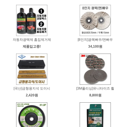
자동차광택제 흠집제거제
[8인치]광목빠우/면빠우
제품입고중!
34,100원
[국산]금형용지석 도이시
[3M폴리싱]유니타이즈 휠
2,420원
8,800원