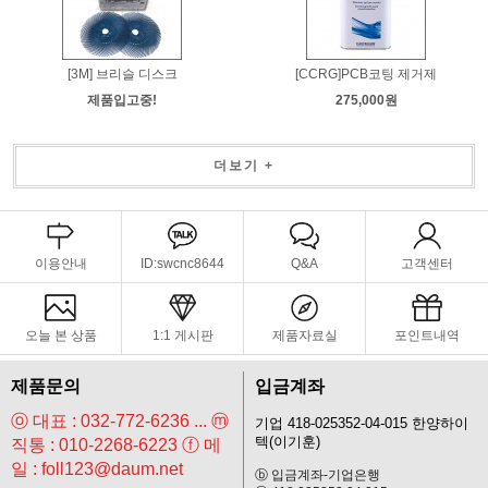
[3M] 브리슬 디스크
[CCRG]PCB코팅 제거제
제품입고중!
275,000원
더보기 +
이용안내
ID:swcnc8644
Q&A
고객센터
오늘 본 상품
1:1 게시판
제품자료실
포인트내역
제품문의
입금계좌
ⓞ 대표 : 032-772-6236 ... ⓜ
기업 418-025352-04-015 한양하이
텍(이기훈)
직통 : 010-2268-6223 ⓕ 메
일 : foll123@daum.net
ⓑ 입금계좌-기업은행