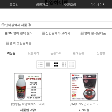
한양하이텍
로그인
회원가입
주문조회
마이페이지
ⓣ 연마광택제 제품 ⓣ
▦ 3M 연마.광택.절삭
▦ 산업용페파.브러시
▦ 연마.절삭용제품
▦ 광택.코팅용제품
최신순
낮은가격
높은가격
판매순위
상품명
[만능]금속광택제&크리너
[3M] CNS 연마디스크
제품입고중!
7,700원