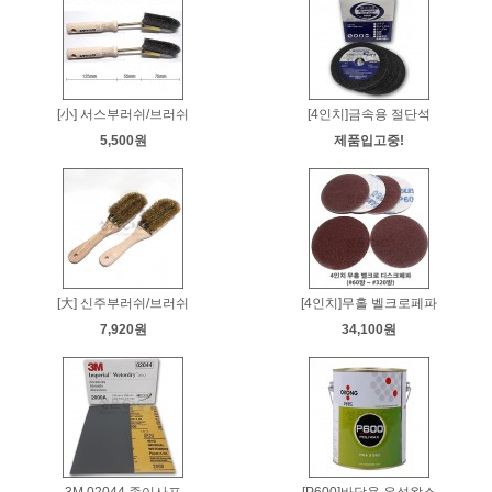
[小] 서스부러쉬/브러쉬
[4인치]금속용 절단석
5,500원
제품입고중!
[大] 신주부러쉬/브러쉬
[4인치]무홀 벨크로페파
7,920원
34,100원