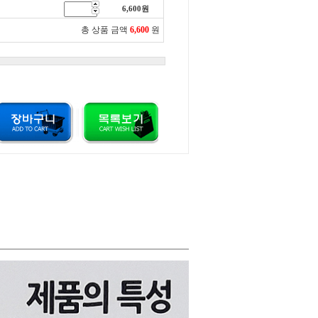
6,600
원
총 상품 금액
6,600
원