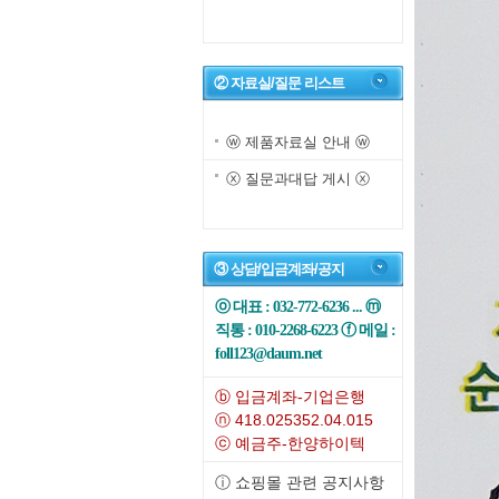
② 자료실/질문 리스트
ⓦ 제품자료실 안내 ⓦ
ⓧ 질문과대답 게시 ⓧ
③ 상담/입금계좌/공지
ⓞ 대표 : 032-772-6236 ... ⓜ
직통 : 010-2268-6223 ⓕ 메일 :
foll123@daum.net
ⓑ 입금계좌-기업은행
ⓝ 418.025352.04.015
ⓒ 예금주-한양하이텍
ⓘ 쇼핑몰 관련 공지사항