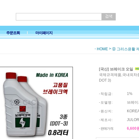
주문조회
마이페이지
-
>
HOME
ⓖ 그리스윤활 
[국산] 브레이크 오일
국제규격제품,국내외차종 낮
DOT 3)
1%
- 적 립 금 :
브레이크액
- 모 델 명 :
KORE
- 원 산 지 :
JULOR
- 제 조 사 :
6,600
- 판매가격: