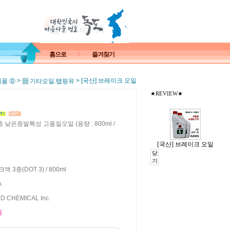
홈으로
즐겨찾기
>
> [국산] 브레이크 오일
제품 ⓖ
▦ 기타오일.탭핑유
★REVIEW★
은증발특성 고품질오일 (용량 : 800ml /
[국산] 브레이크 오일
닫
기
 3종(DOT 3) / 800ml
A
D CHEMICAL Inc.
원