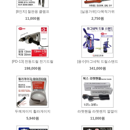
[8인치] 철판용 클램프
[실용가위] 다목적가위
11,000원
2,750원
[PD-13] 전동드릴 전기드릴
[용수]마그네틱 드릴스탠드
198,000원
341,000원
두께게이지 휠라게이지
라쳇핸들 라쳇렌치 깔깔이
5,940원
11,000원