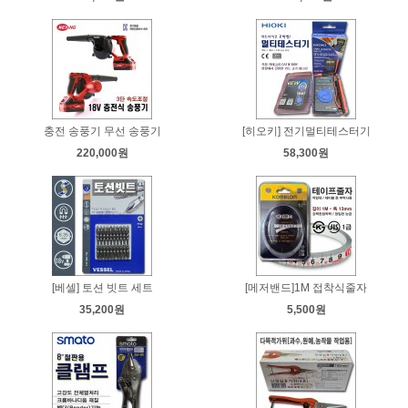
충전 송풍기 무선 송풍기
[히오키] 전기멀티테스터기
220,000원
58,300원
[베셀] 토션 빗트 세트
[메저밴드]1M 접착식줄자
35,200원
5,500원