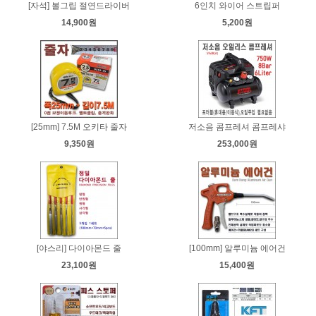
[자석] 볼그립 절연드라이버
6인치 와이어 스트립퍼
14,900원
5,200원
[25mm] 7.5M 오키타 줄자
저소음 콤프레셔 콤프레샤
9,350원
253,000원
[야스리] 다이아몬드 줄
[100mm] 알루미늄 에어건
23,100원
15,400원