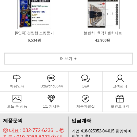
[6인치] 경량형 포켓몽키
볼렌치+육각 L렌치세트
6,534원
42,900원
더보기 +
이용안내
ID:swcnc8644
Q&A
고객센터
오늘 본 상품
1:1 게시판
제품자료실
포인트내역
제품문의
입금계좌
ⓞ 대표 : 032-772-6236 ... ⓜ
기업 418-025352-04-015 한양하이
텍(이기훈)