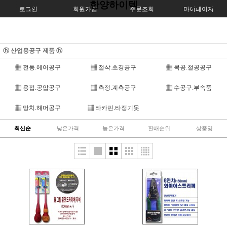
한양하이텍
로그인
회원가입
주문조회
마이페이지
ⓗ 산업용공구 제품 ⓗ
▦ 전동.에어공구
▦ 절삭.초경공구
▦ 목공.철공공구
▦ 용접.공압공구
▦ 측정.계측공구
▦ 수공구.부속품
▦ 망치.해머공구
▦ 타카핀.타정기못
최신순
낮은가격
높은가격
판매순위
상품명