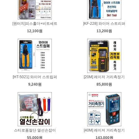
[원터치]피스홀더+비트세트
[KF-228] 와이어 스트리퍼
12,100원
13,200원
[HT-5021] 와이어 스트립퍼
[20M] 레이저 거리측정기
9,240원
85,800원
스티로폼절단 열선손잡이
[40M] 레이저 거리측정기
55,000원
143,000원